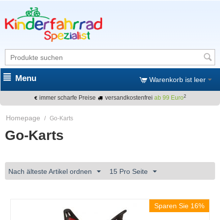
Menu
Warenkorb ist leer
2
immer scharfe Preise
versandkostenfrei
ab 99 Euro
Homepage
/
Go-Karts
Go-Karts
Nach älteste Artikel ordnen
15 Pro Seite
Sparen Sie 16%