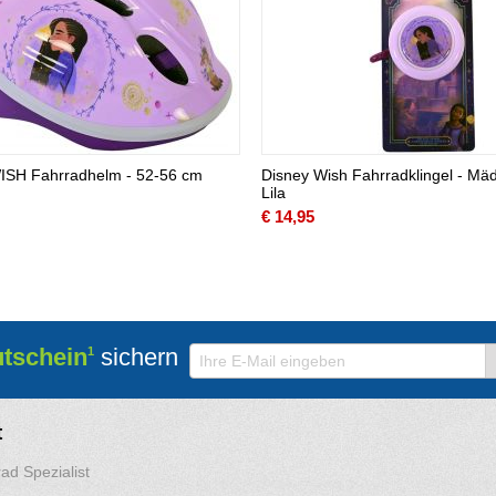
ISH Fahrradhelm - 52-56 cm
Disney Wish Fahrradklingel - Mä
Lila
€
14,95
utschein
sichern
1
t
ad Spezialist
6