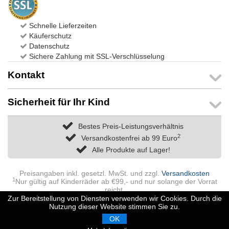
Schnelle Lieferzeiten
Käuferschutz
Datenschutz
Sichere Zahlung mit SSL-Verschlüsselung
Kontakt
Sicherheit für Ihr Kind
Bestes Preis-Leistungsverhältnis
2
Versandkostenfrei ab 99 Euro
Alle Produkte auf Lager!
Preisangaben inkl. gesetzl. MwSt. und zzgl.
Versandkosten
1
Nur gültig auf Kinderräder ab €99,- und nur solange der Vorrat
reicht.
2
Fahrradteile, Fahrradhelme, Kinderräder 12-18 Zoll
Zur Bereitstellung von Diensten verwenden wir Cookies. Durch die
versandkostenfrei nach Deutschland ab € 99,- Bestellwert;
Nutzung dieser Website stimmen Sie zu.
Fahrräder versandkostenfrei ab € 999,-
OK